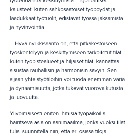
työtehoa että keskittymistä. Ergonomiset
kalusteet, kuten sähkösäätöiset työpöydät ja
laadukkaat työtuolit, edistävät työssä jaksamista
ja hyvinvointia.
– Hyvä nyrkkisääntö on, että pitkäkestoiseen
työskentelyyn ja keskittymiseen tarkoitetut tilat,
kuten työpistealueet ja hiljaiset tilat, kannattaa
sisustaa rauhallisin ja harmonisin sävyin. Sen
sijaan yhteistyötiloihin voi tuoda enemmän väriä
ja dynaamisuutta, jotka tukevat vuorovaikutusta
ja luovuutta.
Ylivoimaisesti eniten ihmisiä työpaikoilla
häiritsevä asia on äänimaailma, jonka vuoksi tilat
tulisi suunnitella niin, että eri osissa tiloja