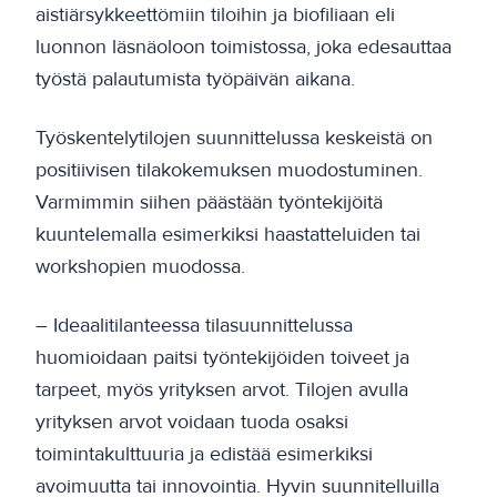
aistiärsykkeettömiin tiloihin ja biofiliaan eli
luonnon läsnäoloon toimistossa, joka edesauttaa
työstä palautumista työpäivän aikana.
Työskentelytilojen suunnittelussa keskeistä on
positiivisen tilakokemuksen muodostuminen.
Varmimmin siihen päästään työntekijöitä
kuuntelemalla esimerkiksi haastatteluiden tai
workshopien muodossa.
– Ideaalitilanteessa tilasuunnittelussa
huomioidaan paitsi työntekijöiden toiveet ja
tarpeet, myös yrityksen arvot. Tilojen avulla
yrityksen arvot voidaan tuoda osaksi
toimintakulttuuria ja edistää esimerkiksi
avoimuutta tai innovointia. Hyvin suunnitelluilla