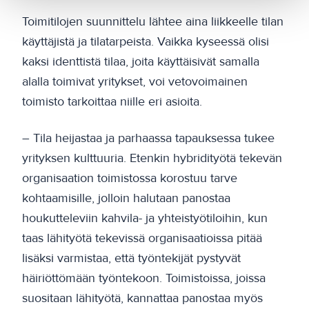
Toimitilojen suunnittelu lähtee aina liikkeelle tilan
käyttäjistä ja tilatarpeista. Vaikka kyseessä olisi
kaksi identtistä tilaa, joita käyttäisivät samalla
alalla toimivat yritykset, voi vetovoimainen
toimisto tarkoittaa niille eri asioita.
– Tila heijastaa ja parhaassa tapauksessa tukee
yrityksen kulttuuria. Etenkin hybridityötä tekevän
organisaation toimistossa korostuu tarve
kohtaamisille, jolloin halutaan panostaa
houkutteleviin kahvila- ja yhteistyötiloihin, kun
taas lähityötä tekevissä organisaatioissa pitää
lisäksi varmistaa, että työntekijät pystyvät
häiriöttömään työntekoon. Toimistoissa, joissa
suositaan lähityötä, kannattaa panostaa myös