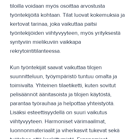
tiloilla voidaan myös osoittaa arvostusta
työntekijöitä kohtaan. Tilat luovat kokemuksia ja
kertovat tarinaa, joka vaikuttaa paitsi
työntekijöiden viihtyvyyteen, myös yrityksestä
syntyviin mielikuviin vaikkapa
rekrytointitilanteessa.
Kun työntekijät saavat vaikuttaa tilojen
suunnitteluun, työympäristö tuntuu omalta ja
toimivalta. Yhteinen tilaetiketti, kuten sovitut
pelisäännöt äänitasoista ja tilojen käytöstä,
parantaa työrauhaa ja helpottaa yhteistyötä.
Lisäksi esteettisyydellä on suuri vaikutus
viihtyvyyteen. Harmoniset värimaailmat,
luonnonmateriaalit ja viherkasvit tukevat sekä