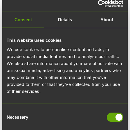
02.03.2026
edit
Blogi
Consent
Details
About
Millainen on vetovoimainen
toimisto?
This website uses cookies
We use cookies to personalise content and ads, to
Jokainen toimistotyötä tekevä ihminen osaa
provide social media features and to analyse our traffic.
kuvitella mieleensä toimiston, jossa ei haluaisi
We also share information about your use of our site with
our social media, advertising and analytics partners who
työskennellä. Mutta millainen on toimisto,
may combine it with other information that you’ve
jossa ihmiset haluavat tehdä töitä? Onko
provided to them or that they’ve collected from your use
vastauksia yhtä monta kuin on vastaajia vai
of their services.
löytyykö vetovoimaiselle toimistolle yhteistä
määritelmää?
Consent
Necessary
Selection
Työympäristöt vaikuttavat suoraan
hyvinvointiimme – huomaamme sen erityisesti