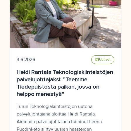
3.6.2026
article
Uutiset
Heidi Rantala Teknologiakiinteistöjen
palvelujohtajaksi: ”Teemme
Tiedepuistosta paikan, jossa on
helppo menestyä”
Turun Teknologiakiinteistöjen uutena
palvelujohtajana aloittaa Heidi Rantala.
Aiemmin palvelujohtajana toiminut Leena
Puodinketo siirtyy uusien haasteiden