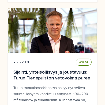
25.5.2026
edit
Blogi
Sijainti, yhteisöllisyys ja joustavuus:
Turun Tiedepuiston vetovoima puree
Turun toimitilamarkkinassa näkyy nyt selkeä
suunta: kysyntä kohdistuu erityisesti 100–200
m² toimisto- ja toimitiloihin. Kiinnostavaa on,