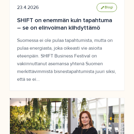
23.4.2026
edit
Blogi
SHIFT on enemmän kuin tapahtuma
– se on elinvoiman kiihdyttämö
Suomessa ei ole pulaa tapahtumista, mutta on
pulaa energiasta, joka oikeasti vie asioita
eteenpäin. SHIFT Business Festival on
vakiinnuttanut asemansa yhtenä Suomen
merkittävimmistä bisnestapahtumista juuri siksi,
että se ei...