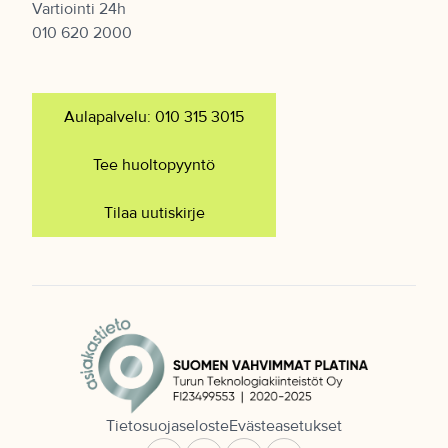
Vartiointi 24h
010 620 2000
Aulapalvelu: 010 315 3015
Tee huoltopyyntö
Tilaa uutiskirje
Tietosuojaseloste
Evästeasetukset