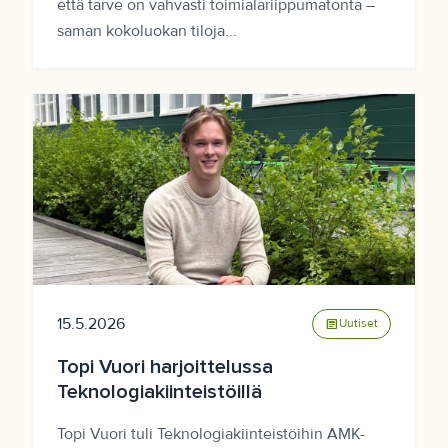
että tarve on vahvasti toimialariippumatonta –
saman kokoluokan tiloja...
15.5.2026
article
Uutiset
Topi Vuori harjoittelussa
Teknologiakiinteistöillä
Topi Vuori tuli Teknologiakiinteistöihin AMK-