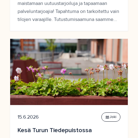
maistamaan uutuustarjoiluja ja tapaamaan
palveluntarjoajia! Tapahtuma on tarkoitettu vain
tilojen varaajille. Tutustumisaamuna saamme...
15.6.2026
waves
Joki
Kesä Turun Tiedepuistossa