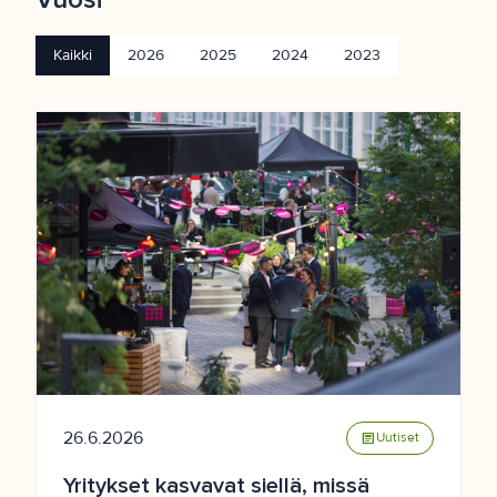
Kaikki
2026
2025
2024
2023
26.6.2026
article
Uutiset
Yritykset kasvavat siellä, missä