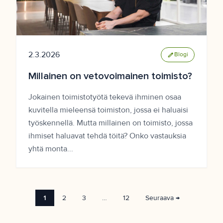
2.3.2026
edit
Blogi
Millainen on vetovoimainen toimisto?
Jokainen toimistotyötä tekevä ihminen osaa
kuvitella mieleensä toimiston, jossa ei haluaisi
työskennellä. Mutta millainen on toimisto, jossa
ihmiset haluavat tehdä töitä? Onko vastauksia
yhtä monta...
1
2
3
…
12
Seuraava →