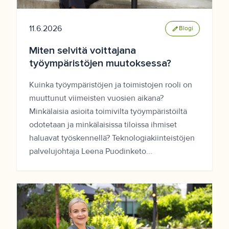
11.6.2026
edit
Blogi
Miten selvitä voittajana
työympäristöjen muutoksessa?
Kuinka työympäristöjen ja toimistojen rooli on
muuttunut viimeisten vuosien aikana?
Minkälaisia asioita toimivilta työympäristöiltä
odotetaan ja minkälaisissa tiloissa ihmiset
haluavat työskennellä? Teknologiakiinteistöjen
palvelujohtaja Leena Puodinketo...