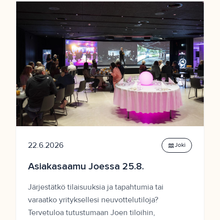
22.6.2026
waves
Joki
Asiakasaamu Joessa 25.8.
Järjestätkö tilaisuuksia ja tapahtumia tai
varaatko yrityksellesi neuvottelutiloja?
Tervetuloa tutustumaan Joen tiloihin,