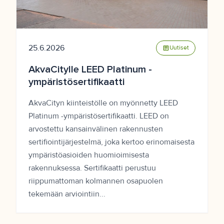
25.6.2026
article
Uutiset
AkvaCitylle LEED Platinum -
ympäristösertifikaatti
AkvaCityn kiinteistölle on myönnetty LEED
Platinum -ympäristösertifikaatti. LEED on
arvostettu kansainvälinen rakennusten
sertifiointijärjestelmä, joka kertoo erinomaisesta
ympäristöasioiden huomioimisesta
rakennuksessa. Sertifikaatti perustuu
riippumattoman kolmannen osapuolen
tekemään arviointiin...