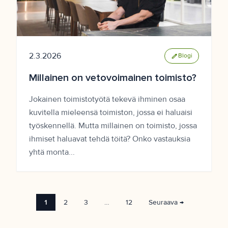
2.3.2026
edit
Blogi
Millainen on vetovoimainen toimisto?
Jokainen toimistotyötä tekevä ihminen osaa
kuvitella mieleensä toimiston, jossa ei haluaisi
työskennellä. Mutta millainen on toimisto, jossa
ihmiset haluavat tehdä töitä? Onko vastauksia
yhtä monta...
1
2
3
…
12
Seuraava →