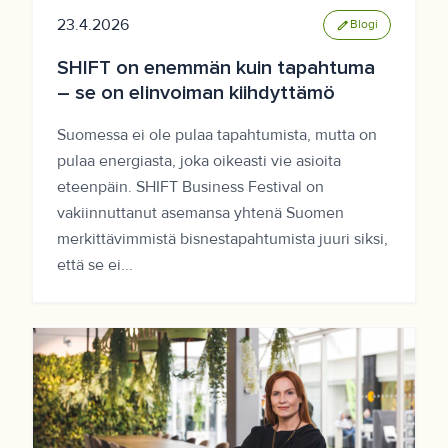
23.4.2026
edit
Blogi
SHIFT on enemmän kuin tapahtuma
– se on elinvoiman kiihdyttämö
Suomessa ei ole pulaa tapahtumista, mutta on
pulaa energiasta, joka oikeasti vie asioita
eteenpäin. SHIFT Business Festival on
vakiinnuttanut asemansa yhtenä Suomen
merkittävimmistä bisnestapahtumista juuri siksi,
että se ei...