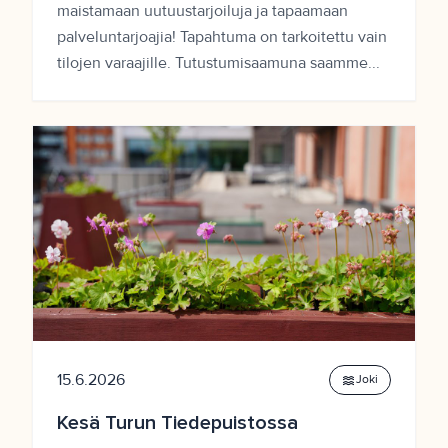
maistamaan uutuustarjoiluja ja tapaamaan
palveluntarjoajia! Tapahtuma on tarkoitettu vain
tilojen varaajille. Tutustumisaamuna saamme...
15.6.2026
waves
Joki
Kesä Turun Tiedepuistossa