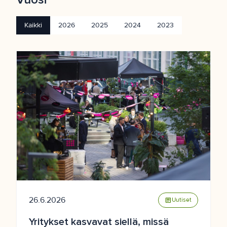
Kaikki
2026
2025
2024
2023
26.6.2026
article
Uutiset
Yritykset kasvavat siellä, missä