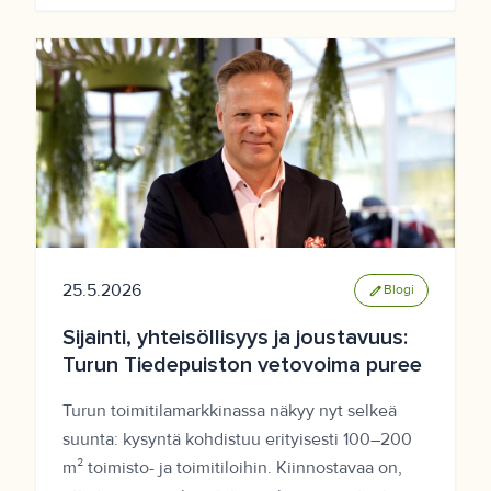
25.5.2026
edit
Blogi
Sijainti, yhteisöllisyys ja joustavuus:
Turun Tiedepuiston vetovoima puree
Turun toimitilamarkkinassa näkyy nyt selkeä
suunta: kysyntä kohdistuu erityisesti 100–200
m² toimisto- ja toimitiloihin. Kiinnostavaa on,