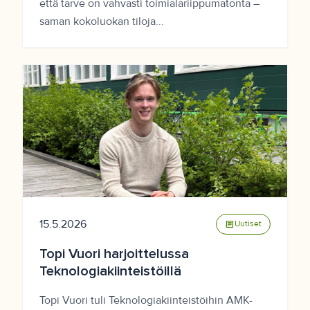
että tarve on vahvasti toimialariippumatonta –
saman kokoluokan tiloja...
15.5.2026
article
Uutiset
Topi Vuori harjoittelussa
Teknologiakiinteistöillä
Topi Vuori tuli Teknologiakiinteistöihin AMK-