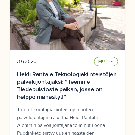
3.6.2026
article
Uutiset
Heidi Rantala Teknologiakiinteistöjen
palvelujohtajaksi: ”Teemme
Tiedepuistosta paikan, jossa on
helppo menestyä”
Turun Teknologiakiinteistöjen uutena
palvelujohtajana aloittaa Heidi Rantala.
Aiemmin palvelujohtajana toiminut Leena
Puodinketo siirtyy uusien haasteiden