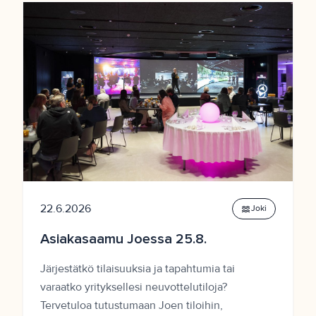
22.6.2026
waves
Joki
Asiakasaamu Joessa 25.8.
Järjestätkö tilaisuuksia ja tapahtumia tai
varaatko yrityksellesi neuvottelutiloja?
Tervetuloa tutustumaan Joen tiloihin,