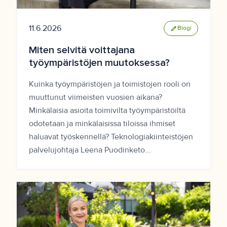
11.6.2026
edit
Blogi
Miten selvitä voittajana
työympäristöjen muutoksessa?
Kuinka työympäristöjen ja toimistojen rooli on
muuttunut viimeisten vuosien aikana?
Minkälaisia asioita toimivilta työympäristöiltä
odotetaan ja minkälaisissa tiloissa ihmiset
haluavat työskennellä? Teknologiakiinteistöjen
palvelujohtaja Leena Puodinketo...