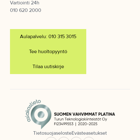
Vartiointi 24h
010 620 2000
Aulapalvelu: 010 315 3015
Tee huoltopyyntö
Tilaa uutiskirje
Tietosuojaseloste
Evästeasetukset