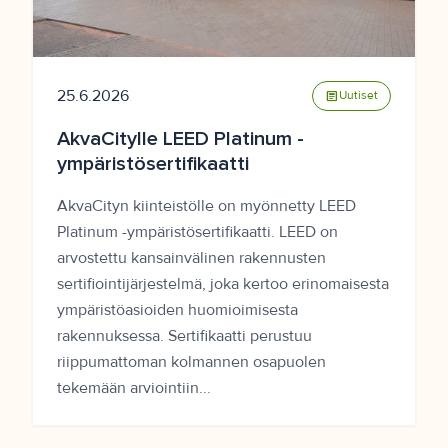
25.6.2026
article
Uutiset
AkvaCitylle LEED Platinum -
ympäristösertifikaatti
AkvaCityn kiinteistölle on myönnetty LEED
Platinum -ympäristösertifikaatti. LEED on
arvostettu kansainvälinen rakennusten
sertifiointijärjestelmä, joka kertoo erinomaisesta
ympäristöasioiden huomioimisesta
rakennuksessa. Sertifikaatti perustuu
riippumattoman kolmannen osapuolen
tekemään arviointiin...