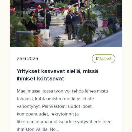
26.6.2026
article
Uutiset
Yritykset kasvavat siellä, missä
ihmiset kohtaavat
Maailmassa, jossa työn voi tehdä lähes mistä
tahansa, kohtaamisten merkitys ei ole
vähentynyt. Päinvastoin: uudet ideat,
kumppanuudet, rekrytoinnit ja
liiketoimintamahdollisuudet syntyvät edelleen
ihmisten välillä. Ne...