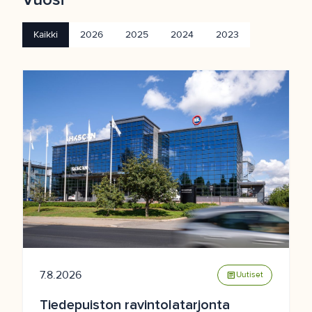
Kaikki
2026
2025
2024
2023
7.8.2026
article
Uutiset
Tiedepuiston ravintolatarjonta