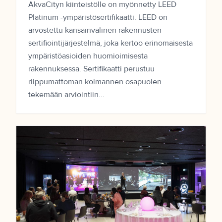
AkvaCityn kiinteistölle on myönnetty LEED
Platinum -ympäristösertifikaatti. LEED on
arvostettu kansainvälinen rakennusten
sertifiointijärjestelmä, joka kertoo erinomaisesta
ympäristöasioiden huomioimisesta
rakennuksessa. Sertifikaatti perustuu
riippumattoman kolmannen osapuolen
tekemään arviointiin...