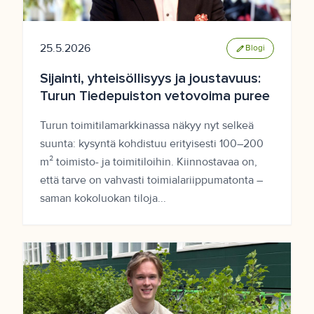
25.5.2026
edit
Blogi
Sijainti, yhteisöllisyys ja joustavuus:
Turun Tiedepuiston vetovoima puree
Turun toimitilamarkkinassa näkyy nyt selkeä
suunta: kysyntä kohdistuu erityisesti 100–200
m² toimisto- ja toimitiloihin. Kiinnostavaa on,
että tarve on vahvasti toimialariippumatonta –
saman kokoluokan tiloja...