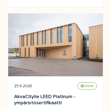
25.6.2026
article
Uutiset
AkvaCitylle LEED Platinum -
ympäristösertifikaatti