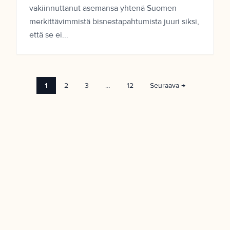
vakiinnuttanut asemansa yhtenä Suomen
merkittävimmistä bisnestapahtumista juuri siksi,
että se ei...
1
2
3
…
12
Seuraava →