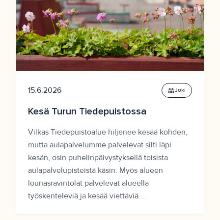
15.6.2026
waves
Joki
Kesä Turun Tiedepuistossa
Vilkas Tiedepuistoalue hiljenee kesää kohden,
mutta aulapalvelumme palvelevat silti läpi
kesän, osin puhelinpäivystyksellä toisista
aulapalvelupisteistä käsin. Myös alueen
lounasravintolat palvelevat alueella
työskenteleviä ja kesää viettäviä....