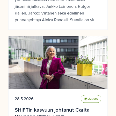
jäseninä jatkavat Jarkko Leinonen, Rutger
Källén, Jarkko Virtanen sekä edellinen
puheenjohtaja Aleksi Randell. Stenillä on yli...
28.5.2026
article
Uutiset
SHIFTin kasvuun johtanut Carita