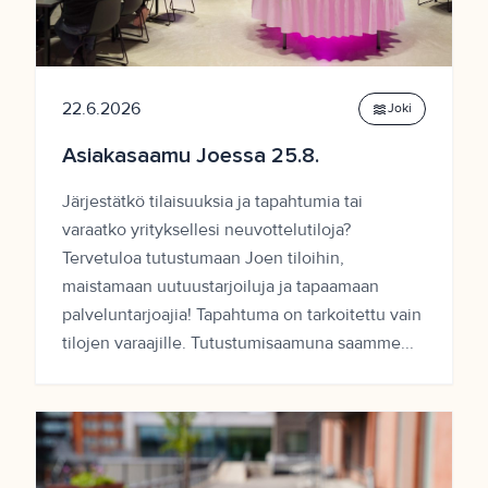
22.6.2026
waves
Joki
Asiakasaamu Joessa 25.8.
Järjestätkö tilaisuuksia ja tapahtumia tai
varaatko yrityksellesi neuvottelutiloja?
Tervetuloa tutustumaan Joen tiloihin,
maistamaan uutuustarjoiluja ja tapaamaan
palveluntarjoajia! Tapahtuma on tarkoitettu vain
tilojen varaajille. Tutustumisaamuna saamme...