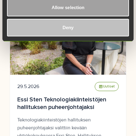
Allow selection
Deny
29.5.2026
article
Uutiset
Essi Sten Teknologiakiinteistöjen
hallituksen puheenjohtajaksi
Teknologiakiinteistöjen hallituksen
puheenjohtajaksi valittiin kevään
yhtiökokouksessa Essi Sten. Hallituksen