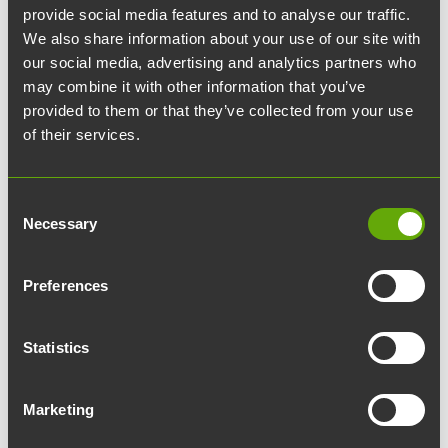
provide social media features and to analyse our traffic.
We also share information about your use of our site with
our social media, advertising and analytics partners who
24.11.2025
calendar_today
Tapahtuma
may combine it with other information that you’ve
provided to them or that they’ve collected from your use
Asiakasaamu Joessa 23.10
of their services.
Järjestätkö tilaisuuksia ja tapahtumia tai varaatko
Consent
yrityksellesi neuvottelutiloja? Tervetuloa
Necessary
Selection
tutustumaan Joen tiloihin, maistamaan
uutuustarjoiluja ja tapaamaan palveluntarjoajia!
Preferences
Tapahtuma on tarkoitettu vain tilojen varaajille.
Statistics
Tutustumisaamuna saamme herkutella
turkulaisen ravintola- ja cateringpalvelu
Unica
n
Marketing
uusilla tarjoiluilla sekä kuulemme
tapahtumatekniikan ammattilaisen
Rajupaja
n