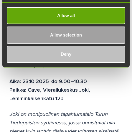
puheenvuorossa, kuinka Joen tiloja parhaiten
kannattaa hyödyntää erilaisiin tapahtumiin.
Allow all
Lopuksi pääsemme kierrokselle Joen
monipuolisiin tiloihin.
Allow selection
Tilaisuus on maksuton mutta vaatii
Deny
ilmoittautumisen, jotta osaamme varata oikean
määrän tarjoiluja.
Aika: 23.10.2025 klo 9.00–10.30
Paikka: Cave, Vierailukeskus Joki,
Lemminkäisenkatu 12b
Joki on monipuolinen tapahtumatalo Turun
Tiedepuiston sydämessä, jossa onnistuvat niin
pienet kuin isotkin tilaisuudet yritysten sisäisistä