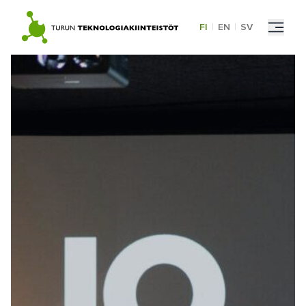
Skip
to
FI
|
EN
|
SV
content