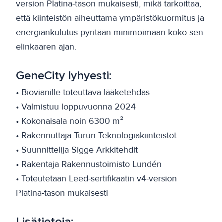
version Platina-tason mukaisesti, mikä tarkoittaa,
että kiinteistön aiheuttama ympäristökuormitus ja
energiankulutus pyritään minimoimaan koko sen
elinkaaren ajan.
GeneCity lyhyesti:
• Biovianille toteuttava lääketehdas
• Valmistuu loppuvuonna 2024
• Kokonaisala noin 6300 m²
• Rakennuttaja Turun Teknologiakiinteistöt
• Suunnittelija Sigge Arkkitehdit
• Rakentaja Rakennustoimisto Lundén
• Toteutetaan Leed-sertifikaatin v4-version
Platina-tason mukaisesti
Lisätietoja: