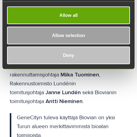
toimii Teknologiakiinteistöjen asiakkaana
BioCityssä, PharmaCityssä ja ElectroCityssä,
Allow all
joissa sillä on noin 5100 neliömetriä tuotanto- ja
toimistotiloja.
Allow selection
Torstaina 2.11. järjestetyssä peruskiven
Deny
muuraustilaisuudessa puhuivat Turun
pormestari
Minna Arve
, Teknologiakiinteistöjen
rakennuttamisjohtaja
Miika Tuominen
,
Rakennustoimisto Lundénin
toimitusjohtaja
Janne Lundén
sekä Biovianin
toimitusjohtaja
Antti Nieminen
.
GeneCityn tuleva käyttäjä Biovian on yksi
Turun alueen merkittävimmistä bioalan
toimijoista.