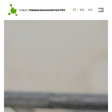
Skip
to
FI
|
EN
|
SV
content