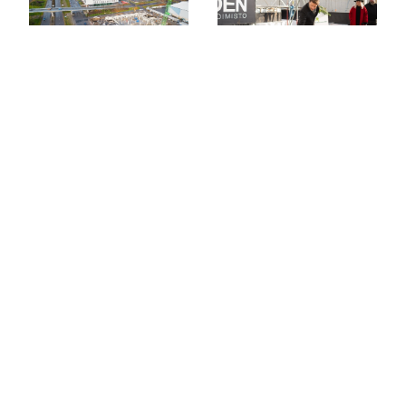
Edellinen
Häpeä tappaa luovuuden
Seuraava
Enemmän kuin pelkkä tila – Yhteiskäyttötilat
ratkaisevat tyhjien tilojen ongelman