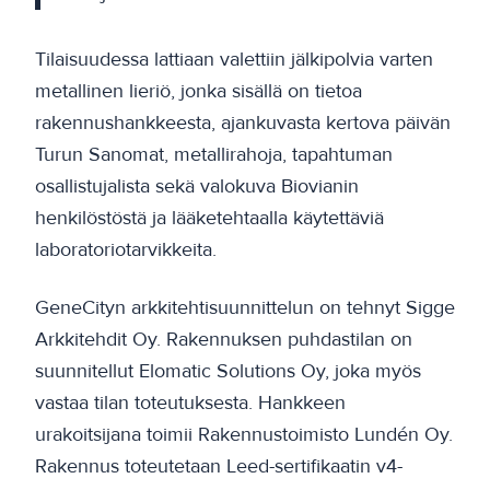
Tilaisuudessa lattiaan valettiin jälkipolvia varten
metallinen lieriö, jonka sisällä on tietoa
rakennushankkeesta, ajankuvasta kertova päivän
Turun Sanomat, metallirahoja, tapahtuman
osallistujalista sekä valokuva Biovianin
henkilöstöstä ja lääketehtaalla käytettäviä
laboratoriotarvikkeita.
GeneCityn arkkitehtisuunnittelun on tehnyt Sigge
Arkkitehdit Oy. Rakennuksen puhdastilan on
suunnitellut Elomatic Solutions Oy, joka myös
vastaa tilan toteutuksesta. Hankkeen
urakoitsijana toimii Rakennustoimisto Lundén Oy.
Rakennus toteutetaan Leed-sertifikaatin v4-