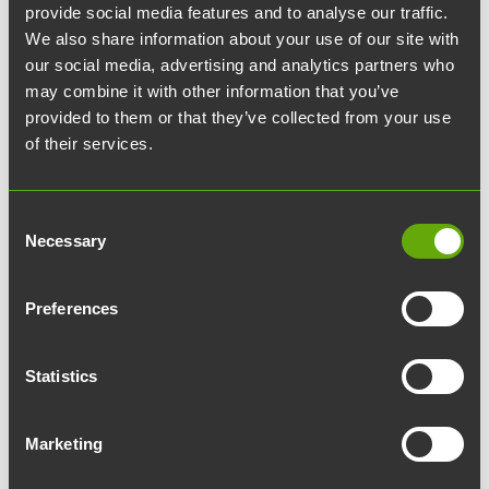
torstaina 2.11. GeneCity on lääketehdas, jonka
provide social media features and to analyse our traffic.
We also share information about your use of our site with
Teknologiakiinteistöt toteuttaa biologisten
our social media, advertising and analytics partners who
lääkkeiden sopimusvalmistaja Biovian Oy:lle.
may combine it with other information that you’ve
provided to them or that they’ve collected from your use
Noin 6300 neliömetrin
of their services.
kokoinen
GeneCity
toteutetaan Itäharjulle
osoitteeseen Teollisuuskatu 42. Hanke käsittää
Consent
yksikerroksisen tuotantolaitoksen, kolmeen
Necessary
Selection
kerrokseen sijoittuvia aula- ja toimistotiloja sekä
rakennuksen kellarikerrokseen tulevia sosiaali-,
Preferences
varasto- ja aputiloja. Rakennus valmistuu vuoden
2024 lopussa.
Statistics
GeneCityn tuleva käyttäjä Biovian on yksi Turun
alueen merkittävimmistä bioalan toimijoista, ja se
Marketing
työllistää lähes 200 ihmistä. Tällä hetkellä Biovian