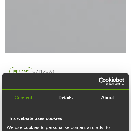
02.11.2023
article
Uutiset
GeneCityn peruskivi
muurattiin
Consent
Details
About
Teknologiakiinteistöjen rakennuttaman
This website uses cookies
GeneCity-rakennuksen peruskivi muurattiin
We use cookies to personalise content and ads, to