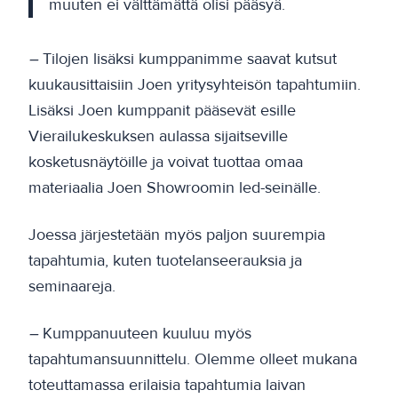
muuten ei välttämättä olisi pääsyä.
–
Tilojen lisäksi kumppanimme saavat kutsut
kuukausittaisiin Joen yritysyhteisön tapahtumiin.
Lisäksi Joen kumppanit pääsevät esille
Vierailukeskuksen aulassa sijaitseville
kosketusnäytöille ja voivat tuottaa omaa
materiaalia Joen Showroomin led-seinälle.
Joessa järjestetään myös paljon suurempia
tapahtumia, kuten tuotelanseerauksia ja
seminaareja.
–
Kumppanuuteen kuuluu myös
tapahtumansuunnittelu. Olemme olleet mukana
toteuttamassa erilaisia tapahtumia laivan