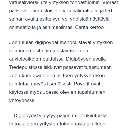
virtuaalivierailuita yrityksen tehdastiloihin. Vieraat
pääsevät ikimuistoiselle virtuaalimatkalle ja led-
seinän avulla esittelyyn voi yhdistää näyttäviä
animaatioita ja äänimaailmaa, Carita kertoo.
Joen aulan digipöydät mahdollistavat yrityksen
toiminnan esittelyn joustavasti Joen
aukioloaikojen puitteissa. Digipöytien avulla
Tiedepuistossa liikkuvat pääsevät tutustumaan
Joen kumppaneiden ja Joen yritysyhteisön
toimintaan myös itsenäisesti. Pöydät ovat
käytössä myös Joessa olevien tapahtumien
yhteydessä.
–
Digipöydistä löytyy paljon mielenkiintoista
tietoa alueen yritysten toiminnasta ja niiden