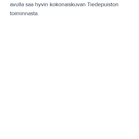
avulla saa hyvin kokonaiskuvan Tiedepuiston
toiminnasta.
Kiinnostuitko Joen toiminnasta? Ole meihin
yhteydessä niin kerromme lisää!
Edellinen
GeneCityn peruskivi muurattiin
Seuraava
Hyvästi turhat antibioottikuurit – ArcDia loi
tuotteen, joka mullistaa flunssanhoidon
Takaisin artikkeleihin