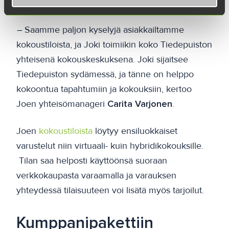
mukaan, sen sijaan että ylläpitäisi omaa tilaa.
–
Saamme paljon kyselyjä asiakkailtamme
kokoustiloista, ja Joki toimiikin koko Tiedepuiston
yhteisenä kokouskeskuksena. Joki sijaitsee
Tiedepuiston sydämessä, ja tänne on helppo
kokoontua tapahtumiin ja kokouksiin, kertoo
Joen yhteisömanageri
Carita Varjonen
.
Joen
kokoustiloista
löytyy ensiluokkaiset
varustelut niin virtuaali- kuin hybridikokouksille.
Tilan saa helposti käyttöönsä suoraan
verkkokaupasta varaamalla ja varauksen
yhteydessä tilaisuuteen voi lisätä myös tarjoilut.
Kumppanipakettiin