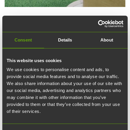
13.11.2023
waves
Joki
Enemmän kuin pelkkä tila –
Consent
Details
About
Yhteiskäyttötilat ratkaisevat
tyhjien tilojen ongelman
This website uses cookies
We use cookies to personalise content and ads, to
provide social media features and to analyse our traffic.
Nykyään yhä useammat yritykset ovat tietoisia
We also share information about your use of our site with
ympäristövaikutuksistaan ja
our social media, advertising and analytics partners who
may combine it with other information that you’ve
ympäristövaikutusten pienentäminen ja
provided to them or that they’ve collected from your use
mittaaminen ovat trendejä, joihin lähes kaikki
of their services.
yritykset ovat lähteneet mukaan. Yksi tapa
pienentää yrityksen tuottamaa