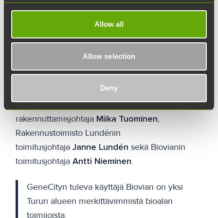
toimii Teknologiakiinteistöjen asiakkaana
BioCityssä, PharmaCityssä ja ElectroCityssä,
Allow all
joissa sillä on noin 5100 neliömetriä tuotanto- ja
toimistotiloja.
Allow selection
Torstaina 2.11. järjestetyssä peruskiven
Deny
muuraustilaisuudessa puhuivat Turun
pormestari
Minna Arve
, Teknologiakiinteistöjen
rakennuttamisjohtaja
Miika Tuominen
,
Rakennustoimisto Lundénin
toimitusjohtaja
Janne Lundén
sekä Biovianin
toimitusjohtaja
Antti Nieminen
.
GeneCityn tuleva käyttäjä Biovian on yksi
Turun alueen merkittävimmistä bioalan
toimijoista.