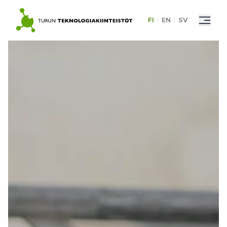
Skip
to
FI
|
EN
|
SV
content