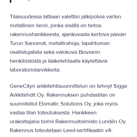
Tilaisuudessa lattiaan valettiin jälkipolvia varten
metallinen lieriö, jonka sisällä on tietoa
rakennushankkeesta, ajankuvasta kertova päivän
Turun Sanomat, metallirahoja, tapahtuman
osallistujalista sekä valokuva Biovianin
henkilöstöstä ja lääketehtaalla käytettäviä
laboratoriotarvikkeita.
GeneCityn arkkitehtisuunnittelun on tehnyt Sigge
Arkkitehdit Oy. Rakennuksen puhdastilan on
suunnitellut Elomatic Solutions Oy, joka myös
vastaa tilan toteutuksesta. Hankkeen
urakoitsijana toimii Rakennustoimisto Lundén Oy.
Rakennus toteutetaan Leed-sertifikaatin v4-