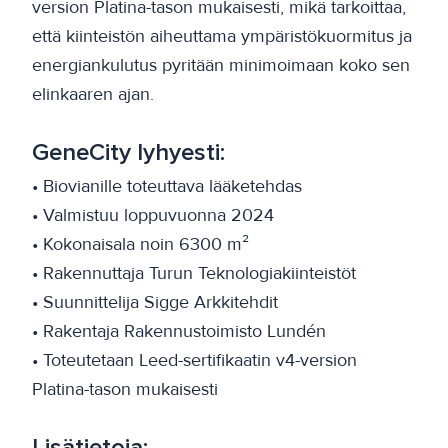
version Platina-tason mukaisesti, mikä tarkoittaa,
että kiinteistön aiheuttama ympäristökuormitus ja
energiankulutus pyritään minimoimaan koko sen
elinkaaren ajan.
GeneCity lyhyesti:
• Biovianille toteuttava lääketehdas
• Valmistuu loppuvuonna 2024
• Kokonaisala noin 6300 m²
• Rakennuttaja Turun Teknologiakiinteistöt
• Suunnittelija Sigge Arkkitehdit
• Rakentaja Rakennustoimisto Lundén
• Toteutetaan Leed-sertifikaatin v4-version
Platina-tason mukaisesti
Lisätietoja: