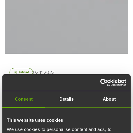
02.11.2023
article
Uutiset
GeneCityn peruskivi
muurattiin
Consent
Details
About
Teknologiakiinteistöjen rakennuttaman
This website uses cookies
GeneCity-rakennuksen peruskivi muurattiin
We use cookies to personalise content and ads, to