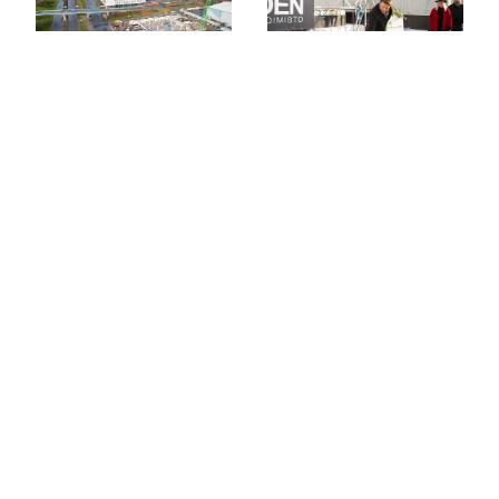
Edellinen
Häpeä tappaa luovuuden
Seuraava
Enemmän kuin pelkkä tila – Yhteiskäyttötilat
ratkaisevat tyhjien tilojen ongelman