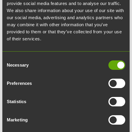
torstaina 2.11. GeneCity on lääketehdas, jonka
provide social media features and to analyse our traffic.
We also share information about your use of our site with
Teknologiakiinteistöt toteuttaa biologisten
our social media, advertising and analytics partners who
lääkkeiden sopimusvalmistaja Biovian Oy:lle.
may combine it with other information that you’ve
provided to them or that they’ve collected from your use
Noin 6300 neliömetrin
of their services.
kokoinen
GeneCity
toteutetaan Itäharjulle
osoitteeseen Teollisuuskatu 42. Hanke käsittää
Consent
yksikerroksisen tuotantolaitoksen, kolmeen
Necessary
Selection
kerrokseen sijoittuvia aula- ja toimistotiloja sekä
rakennuksen kellarikerrokseen tulevia sosiaali-,
Preferences
varasto- ja aputiloja. Rakennus valmistuu vuoden
2024 lopussa.
Statistics
GeneCityn tuleva käyttäjä Biovian on yksi Turun
alueen merkittävimmistä bioalan toimijoista, ja se
Marketing
työllistää lähes 200 ihmistä. Tällä hetkellä Biovian