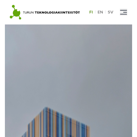
Skip
to
FI
|
EN
|
SV
content