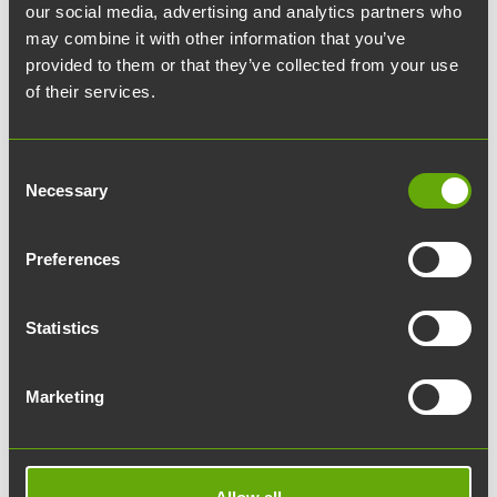
our social media, advertising and analytics partners who
27.02.2023
article
Uutiset
may combine it with other information that you’ve
provided to them or that they’ve collected from your use
Katso video ParkCityn
of their services.
rakentamisesta
Consent
Necessary
Selection
Turun Tiedepuistoon valmistui vuoden 2022
lopussa Teknologiakiinteistöjen rakennuttama
Preferences
kymmenkerroksinen pysäköintilaitos ParkCity.
Tuhatpaikkaisen ParkCityn rakentaminen alkoi
Statistics
kesällä 2021. Koko rakentamisen ajan työmaata
kuvattiin ja nyt kuvista on valmistunut timelapse-
Marketing
video, jolla rakennus valmistuu reilussa
minuutissa.