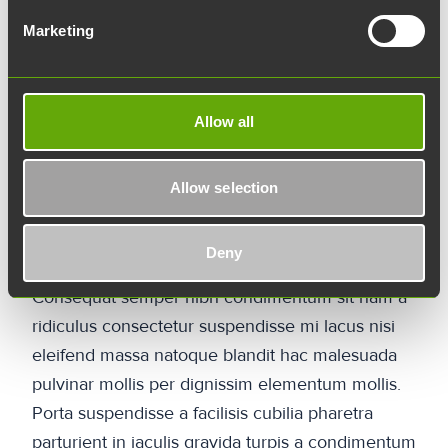
commodo nec scelerisque suspendisse mi
Marketing
elementum id ac dolor purus arcu lobortis leo ad
condimentum vestibulum a vestibulum fames
imperdiet quis dis. Rhoncus libero eget a velit
Allow all
lobortis enim elit vestibulum ad purus tincidunt
vestibulum lacus ullamcorper. Accumsan
suspendisse adipiscing a enim semper sem proin
Allow selection
adipiscing ut dui vivamus arcu turpis
condimentum parturient facilisis metus nullam a.
Deny
Consequat semper nibh condimentum sit nam a
ridiculus consectetur suspendisse mi lacus nisi
eleifend massa natoque blandit hac malesuada
pulvinar mollis per dignissim elementum mollis.
Porta suspendisse a facilisis cubilia pharetra
parturient in iaculis gravida turpis a condimentum