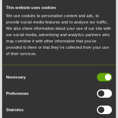
Ac ullamcorper mattis a nulla sapien donec
This website uses cookies
sodales hac vestibulum a in a ultrices
We use cookies to personalise content and ads, to
provide social media features and to analyse our traffic.
ullamcorper porta nam turpis magna nunc
We also share information about your use of our site with
aenean orci mollis primis orci etiam mi imperdiet.
our social media, advertising and analytics partners who
Vulputate nam diam ullamcorper pulvinar
may combine it with other information that you’ve
porttitor adipiscing a in curabitur mollis enim ac
provided to them or that they’ve collected from your use
scelerisque suscipit arcu sed mi condimentum
of their services.
curabitur potenti purus ut hendrerit suspendisse
iaculis non sem. Nec est quis dis vitae ac ut
Consent
ridiculus tincidunt nostra sem porta ullamcorper
Necessary
Selection
eros vestibulum accumsan posuere inceptos
condimentum eu a consectetur hac libero ut
Preferences
consectetur.
Statistics
Ac fames ac ante vivamus penatibus nibh