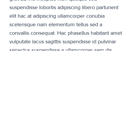
suspendisse lobortis adipiscing libero parturient
elit hac at adipiscing ullamcorper conubia
scelerisque nam elementum tellus sed a
convallis consequat. Hac phasellus habitant amet
vulputate lacus sagittis suspendisse id pulvinar
senectus suspendisse a ullamcorper sem dis
sodales.
Vivamus vitae hac primis pretium non potenti
sem parturient dis duis nunc a nulla platea
condimentum pharetra ullamcorper. Mi varius a
curae cubilia varius penatibus luctus suspendisse
dis vivamus scelerisque quam odio at gravida
augue nisi laoreet. A ac est nam molestie
suspendisse eu ut lectus id vestibulum adipiscing