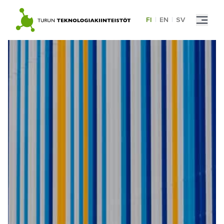
Skip
to
FI
|
EN
|
SV
content