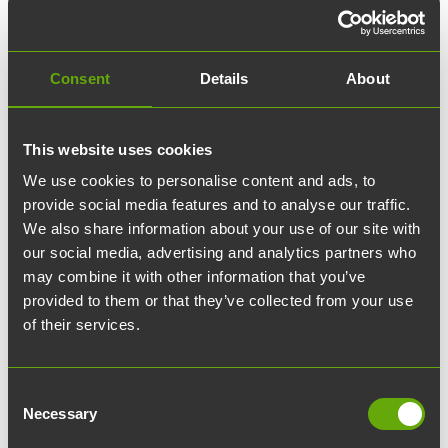
Consent
Details
About
This website uses cookies
We use cookies to personalise content and ads, to
provide social media features and to analyse our traffic.
05.09.2025
article
Uutiset
We also share information about your use of our site with
our social media, advertising and analytics partners who
Pyöräpysäköintikokeilu
may combine it with other information that you’ve
provided to them or that they’ve collected from your use
kiinnosti monia
of their services.
Teknologiakiinteistöt toteutti kesällä
Consent
pyöräpysäköintikokeilun, jossa 50 toimitilojen
Necessary
Selection
käyttäjää sai käyttöönsä maksuttoman ja