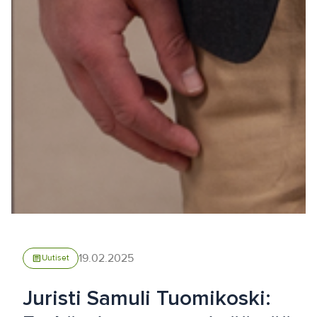
19.02.2025
article
Uutiset
Juristi Samuli Tuomikoski: