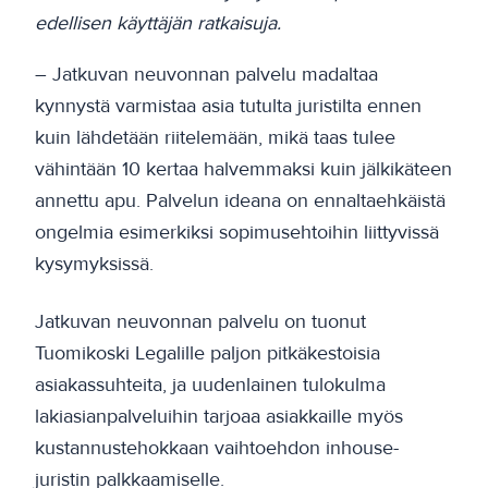
edellisen käyttäjän ratkaisuja.
– Jatkuvan neuvonnan palvelu madaltaa
kynnystä varmistaa asia tutulta juristilta ennen
kuin lähdetään riitelemään, mikä taas tulee
vähintään 10 kertaa halvemmaksi kuin jälkikäteen
annettu apu. Palvelun ideana on ennaltaehkäistä
ongelmia esimerkiksi sopimusehtoihin liittyvissä
kysymyksissä.
Jatkuvan neuvonnan palvelu on tuonut
Tuomikoski Legalille paljon pitkäkestoisia
asiakassuhteita, ja uudenlainen tulokulma
lakiasianpalveluihin tarjoaa asiakkaille myös
kustannustehokkaan vaihtoehdon inhouse-
juristin palkkaamiselle.