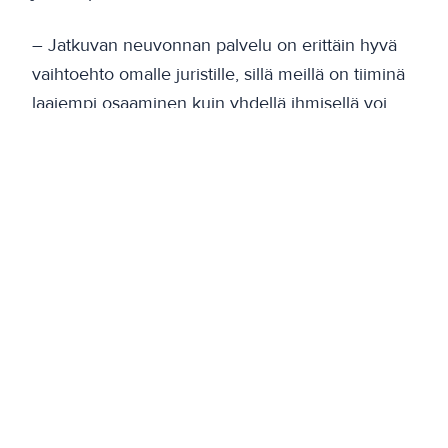
– Jatkuvan neuvonnan palvelu on erittäin hyvä
vaihtoehto omalle juristille, sillä meillä on tiiminä
laajempi osaaminen kuin yhdellä ihmisellä voi
olla. Myöskään kuluja ei kerry kuin silloin kun
palvelua käytetään.
Jos Samuli Tuomikoskella olisi mahdollisuus
antaa pk-yrityksille yksi neuvo, mikä se olisi?
– Vääriä tai tyhmiä kysymyksiä ei ole, paitsi
korkeintaan ne, mitkä jätetään kokonaan
kysymättä.