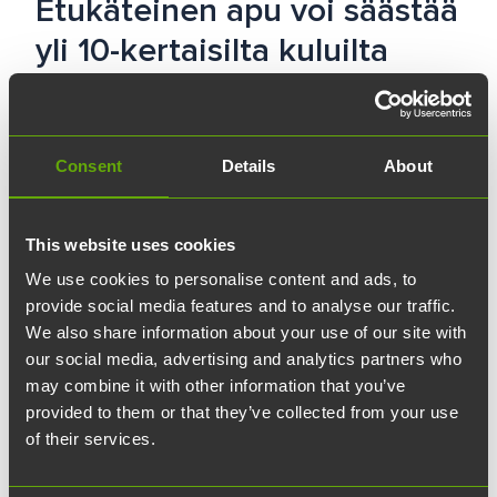
Etukäteinen apu voi säästää
yli 10-kertaisilta kuluilta
Tuomikoski Legal kehitti palvelun, joka on
siivittänyt yrityksen kasvuun
Consent
Details
About
Teknologiakiinteistöjen tiloissa.
Kolme vuotta, neljä tilaa ja neljä työntekijää –
This website uses cookies
näihin lukuihin voi tiivistää
We use cookies to personalise content and ads, to
provide social media features and to analyse our traffic.
lakiasiaintoimisto
Tuomikoski
We also share information about your use of our site with
Legalin
tähänastisen matkan Turun
our social media, advertising and analytics partners who
Tiedepuistossa.
may combine it with other information that you’ve
provided to them or that they’ve collected from your use
– Perustin Tuomikoski Legalin kolme vuotta
of their services.
sitten ja vuokrasin