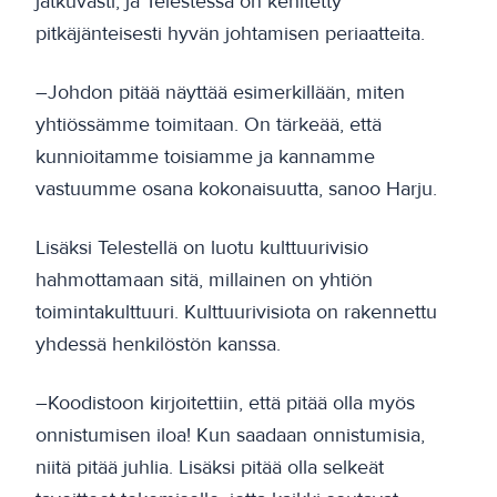
jatkuvasti, ja Telestessä on kehitetty
pitkäjänteisesti hyvän johtamisen periaatteita.
–Johdon pitää näyttää esimerkillään, miten
yhtiössämme toimitaan. On tärkeää, että
kunnioitamme toisiamme ja kannamme
vastuumme osana kokonaisuutta, sanoo Harju.
Lisäksi Telestellä on luotu kulttuurivisio
hahmottamaan sitä, millainen on yhtiön
toimintakulttuuri. Kulttuurivisiota on rakennettu
yhdessä henkilöstön kanssa.
–Koodistoon kirjoitettiin, että pitää olla myös
onnistumisen iloa! Kun saadaan onnistumisia,
niitä pitää juhlia. Lisäksi pitää olla selkeät