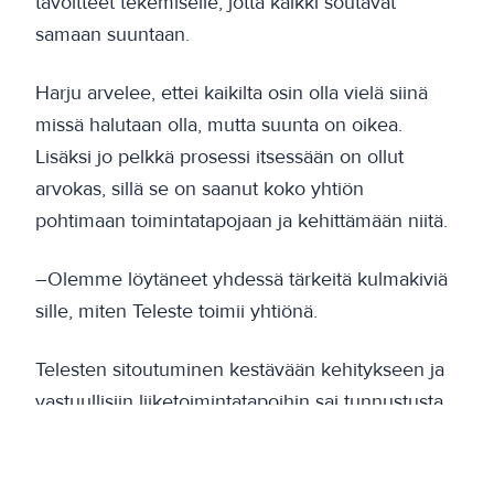
tavoitteet tekemiselle, jotta kaikki soutavat
samaan suuntaan.
Harju arvelee, ettei kaikilta osin olla vielä siinä
missä halutaan olla, mutta suunta on oikea.
Lisäksi jo pelkkä prosessi itsessään on ollut
arvokas, sillä se on saanut koko yhtiön
pohtimaan toimintatapojaan ja kehittämään niitä.
–Olemme löytäneet yhdessä tärkeitä kulmakiviä
sille, miten Teleste toimii yhtiönä.
Telesten sitoutuminen kestävään kehitykseen ja
vastuullisiin liiketoimintatapoihin sai tunnustusta
tänä keväänä, kun yritys saavutti kultamitalin
EcoVadiksen yritysvastuullisuusarvioinnissa.