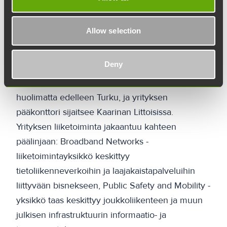
vain siksi, että haluamme kasvaa. Pitkällä
tähtäimellä meille on tärkeää, ettemme ole vain
Allow selection
Euroopan markkinan varassa, vaan meillä on
laajempi asiakaskunta.
Deny
Telesten kotipaikka on kansainvälistymisestä
huolimatta edelleen Turku, ja yrityksen
pääkonttori sijaitsee Kaarinan Littoisissa.
Yrityksen liiketoiminta jakaantuu kahteen
päälinjaan: Broadband Networks -
liiketoimintayksikkö keskittyy
tietoliikenneverkoihin ja laajakaistapalveluihin
liittyvään bisnekseen, Public Safety and Mobility -
yksikkö taas keskittyy joukkoliikenteen ja muun
julkisen infrastruktuurin informaatio- ja