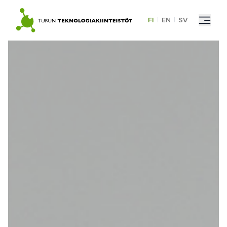
Skip
to
FI
|
EN
|
SV
content