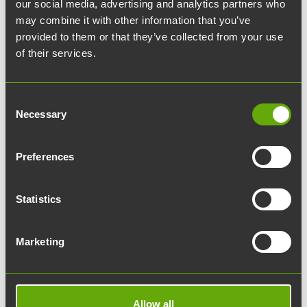
our social media, advertising and analytics partners who
historiansa aikana muuttanut muotoaan monta
may combine it with other information that you’ve
kertaa.
provided to them or that they’ve collected from your use
of their services.
Yrityksen toiminta alkoi vuonna 1954 radio- ja
antennialan tarvikkeiden valmistuksella. Nyt
Consent
Telestestä on kasvanut kansainvälinen
Necessary
Selection
teknologiakonserni, jonka liikevaihdosta 90
prosenttia tulee ulkomailta.
Preferences
– Jos yritys haluaa menestyä pitkäjänteisesti, sen
Statistics
pitää lukea herkästi ympäristön muutoksia ja olla
valmis sopeuttamaan toimintansa kulloiseenkin
Marketing
tilanteeseen, miettii toimitusjohtaja Esa Harju.
– Yrityksemme laajentuminen Pohjois-
Amerikkaan liittyy juuri tähän. Emme tehneet sitä
Allow all