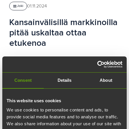
01.11.2024
waves
Joki
Kansainvälisillä markkinoilla
pitää uskaltaa ottaa
etukenoa
Varsinais-Suomesta voi kasvaa
kansainväliseksi toimijaksi, jos tuotteet ovat
huippuluokkaa. Lisäksi tarvitaan rohkeutta,
Consent
Details
About
sopeutumiskykyä ja sitkeyttä. Brändiä pitää
muokata markkinaan sopivaksi, ja ahkera
This website uses cookies
jalkatyö on tarpeen.
We use cookies to personalise content and ads, to
provide social media features and to analyse our traffic.
Turkulaiset juuret omaava
Teleste
on
We also share information about your use of our site with
seitsemänkymmenen vuoden mittaisen