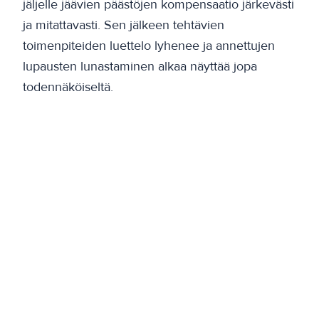
jäljelle jäävien päästöjen kompensaatio järkevästi
ja mitattavasti. Sen jälkeen tehtävien
toimenpiteiden luettelo lyhenee ja annettujen
lupausten lunastaminen alkaa näyttää jopa
todennäköiseltä.
Erkki Oikarinen
Riskienhallinta- ja vastuullisuuspäällikkö