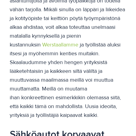
asiantuntijoita ja avoimia työpaikkoja on todella
vähän tarjolla. Mikäli sinulla on läppäri ja liikeidea
ja kotityöpiste tai keittiön pöytä työympäristönä
alkaa ahdistaa, voit alkaa toteuttaa unelmaasi
matalalla kynnyksellä ja pienin
kustannuksin
Werstaallamme
ja työllistää aluksi
itsesi ja myöhemmin kenties muitakin.
Skaalaudumme yhden hengen yrityksistä
lääketehtaisiin ja kaikkeen siltä väliltä ja
muuttuvassa maailmassa meillä voi muuttua
muuttamatta. Meillä on muutama
ihan konkreettinen esimerkkikin olemassa siitä,
että kaikki tämä on mahdollista. Uusia ideoita,
yrityksiä ja työllistäjiä kaipaavat kaikki.
Sähköautot korvaavat