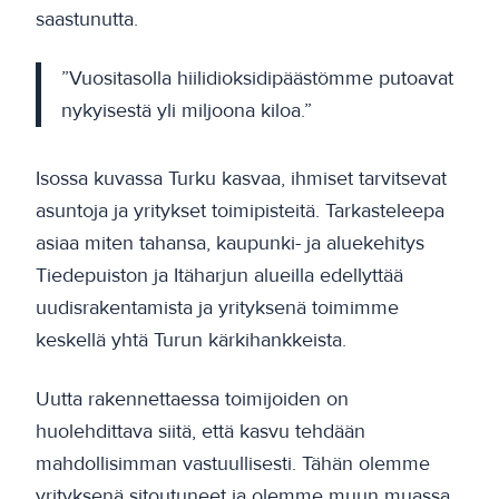
saastunutta.
”Vuositasolla hiilidioksidipäästömme putoavat
nykyisestä yli miljoona kiloa.”
Isossa kuvassa Turku kasvaa, ihmiset tarvitsevat
asuntoja ja yritykset toimipisteitä. Tarkasteleepa
asiaa miten tahansa, kaupunki- ja aluekehitys
Tiedepuiston ja Itäharjun alueilla edellyttää
uudisrakentamista ja yrityksenä toimimme
keskellä yhtä Turun kärkihankkeista.
Uutta rakennettaessa toimijoiden on
huolehdittava siitä, että kasvu tehdään
mahdollisimman vastuullisesti. Tähän olemme
yrityksenä sitoutuneet ja olemme muun muassa