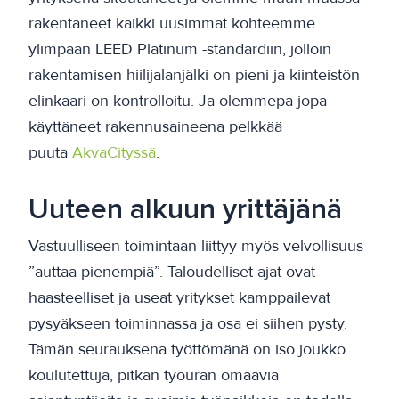
rakentaneet kaikki uusimmat kohteemme
ylimpään LEED Platinum -standardiin, jolloin
rakentamisen hiilijalanjälki on pieni ja kiinteistön
elinkaari on kontrolloitu. Ja olemmepa jopa
käyttäneet rakennusaineena pelkkää
puuta
AkvaCityssä
.
Uuteen alkuun yrittäjänä
Vastuulliseen toimintaan liittyy myös velvollisuus
”auttaa pienempiä”. Taloudelliset ajat ovat
haasteelliset ja useat yritykset kamppailevat
pysyäkseen toiminnassa ja osa ei siihen pysty.
Tämän seurauksena työttömänä on iso joukko
koulutettuja, pitkän työuran omaavia