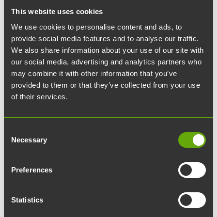
This website uses cookies
vähän niin ja näin. Entäpä sitten yritysten
lupaukset?
We use cookies to personalise content and ads, to
provide social media features and to analyse our traffic.
We also share information about your use of our site with
Olemme Turun kaupunkikonserniin kuuluvana
our social media, advertising and analytics partners who
yrityksenä tehneet tiettyjä lupauksia
may combine it with other information that you’ve
vastuullisuuden osalta. Allekirjoitimme viime
provided to them or that they’ve collected from your use
kesänä Turun kaupungille päästöjen
of their services.
vähentämiseen tähtäävän
sitoumuksen
, josta
voimme poimia annettuja lupauksia ja tarkastella
Consent
missä niiden osalta mennään.
Necessary
Selection
Hiilineutraali yhtiö?
Preferences
Sitoumukseen on kirjattu lupaus, että yhtiömme
Statistics
tavoitteena on olla hiilineutraali vuoteen 2029
mennessä, siinä laajuudessa kuin se