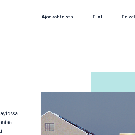
Ajankohtaista
Tilat
Palve
äytössä
antaa.
ä