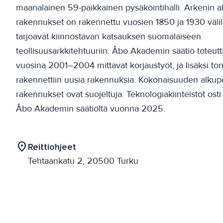
maanalainen 59-paikkainen pysäköintihalli. Arkenin a
rakennukset on rakennettu vuosien 1850 ja 1930 välill
tarjoavat kiinnostavan katsauksen suomalaiseen
teollisuusarkkitehtuuriin. Åbo Akademin säätiö toteutti
vuosina 2001–2004 mittavat korjaustyöt, ja lisäksi tont
rakennettiin uusia rakennuksia. Kokonaisuuden alkup
rakennukset ovat suojeltuja. Teknologiakiinteistöt ost
Åbo Akademin säätiöltä vuonna 2025.
location_on
Reittiohjeet
Tehtaankatu 2, 20500 Turku