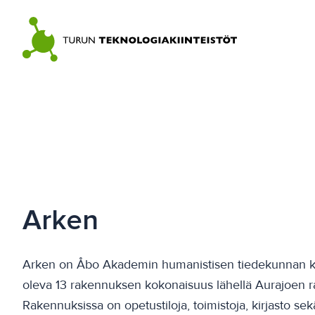
Skip
to
content
Arken
Arken on Åbo Akademin humanistisen tiedekunnan k
oleva 13 rakennuksen kokonaisuus lähellä Aurajoen r
Rakennuksissa on opetustiloja, toimistoja, kirjasto sek