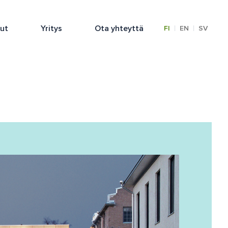
lut
Yritys
Ota yhteyttä
|
|
FI
EN
SV