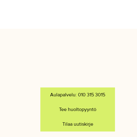
Aulapalvelu: 010 315 3015
Tee huoltopyyntö
Tilaa uutiskirje