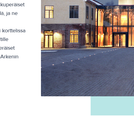
lkuperäiset
ä, ja ne
 korttelissa
ille
eräiset
i Arkenin