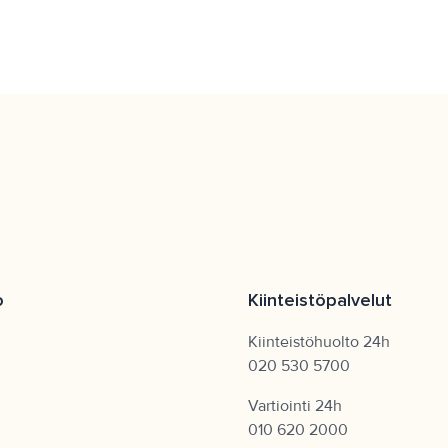
pysäköintisopimuksen Aimo Park Oy:n kanssa. Paikka
on käytössä latauksen ajan, ja ajoneuvo on siirrettävä
pois latauspisteeltä latauksen valmistuttua.
Latauspisteille tarkoitettuja pysäköintiruutuja ei voi
varata etukäteen, ja paikat ovat tarkoitettu vain
sähkö- ja hybridiautoille latauksen ajaksi.
Väärinkäytöksistä seuraa valvontamaksu.
o
Kiinteistöpalvelut
Kiinteistöhuolto 24h
020 530 5700
Vartiointi 24h
010 620 2000