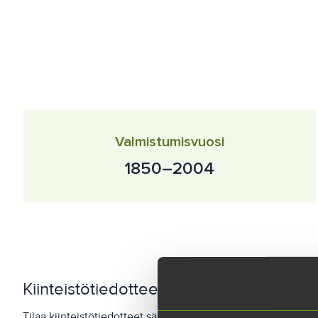
Valmistumisvuosi
1850–2004
Kiinteistötiedotteet
Tilaa kiinteistötiedotteet sähköpostiisi, niin pysyt