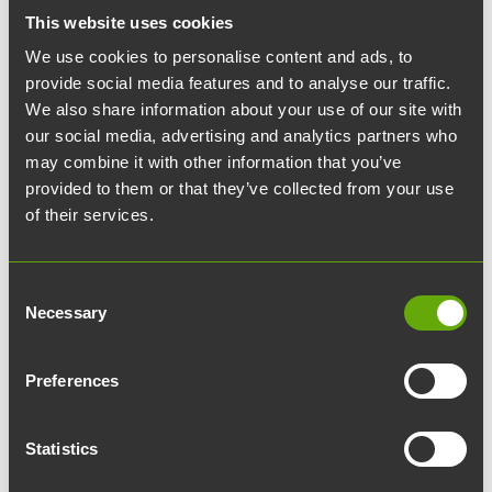
This website uses cookies
04.01.2024
article
Uutiset
We use cookies to personalise content and ads, to
Tällaista on Tiedepuiston
provide social media features and to analyse our traffic.
We also share information about your use of our site with
treeneissä – katso video
our social media, advertising and analytics partners who
may combine it with other information that you’ve
provided to them or that they’ve collected from your use
Tiesitkö, että Teknologiakiinteistöt järjestää
of their services.
asiakkailleen viikoittain Tiedepuiston
treenejä? Katso sivun alaosasta video, jolla
Consent
kahdeksan asiakastamme kertovat, millaista
Necessary
Selection
treeneissä on ja miksi niissä kannattaa käydä.
Preferences
Turun Tiedepuistossa on liikuttu
Teknologiakiinteistöjen
järjestämissä Tiedepuiston treeneissä vuodesta
Statistics
2020 lähtien. Treenien tarkoituksena on lisätä