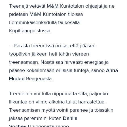
Treenejä vetävät M&M Kuntotalon ohjaajat ja ne
pidetään M&M Kuntotalon tiloissa
Lemminkäisenkadulla tai kesällä
Kupittaanpuistossa.
– Parasta treeneissä on se, että pääsee
työpäivän jälkeen heti tähän viereen
treenaamaan. Näistä saa hirveästi energiaa ja
pääsee kokeilemaan erilaisia tunteja, sanoo
Anna
Ekblad
Reagenasta.
Treeneihin voi tulla riippumatta siitä, paljonko
liikuntaa on viime aikoina tullut harrastettua.
Treenaamisen myötä vointi paranee ja töissäkin
jaksaa paremmin, kuten
Danila
Vochev
Uniogenista sanoo.