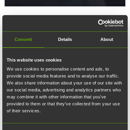
17.04.2025
article
Uutiset
Teknologiakiinteistöjen
Consent
Details
About
hallitukseen valittu Essi
Sten: ”Pääomia tarvitaan
This website uses cookies
We use cookies to personalise content and ads, to
lisää Suomeen”
provide social media features and to analyse our traffic.
We also share information about your use of our site with
our social media, advertising and analytics partners who
Teknologiakiinteistöjen hallitukseen valittiin
may combine it with other information that you’ve
kevään yhtiökokouksessa uusi jäsen, Essi
provided to them or that they’ve collected from your use
Sten. Stenillä on yli 20 vuoden kokemus
of their services.
kiinteistöalan johtotehtävistä, ja aikaisemmin
hän on työskennellyt muun muassa