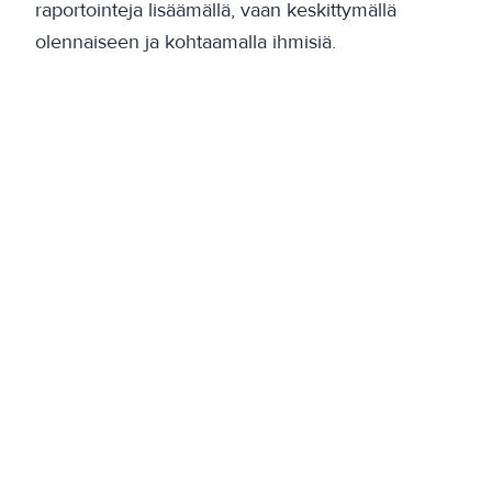
raportointeja lisäämällä, vaan keskittymällä
olennaiseen ja kohtaamalla ihmisiä.
Edellinen
Uusiin tiloihin muuttanut FVR: ”Olemme todella
tyytyväisiä lopputulokseen”
Seuraava
Turkuun valmistui ensimmäinen puurakenteinen
toimistorakennus – katso kuvat
Takaisin artikkeleihin