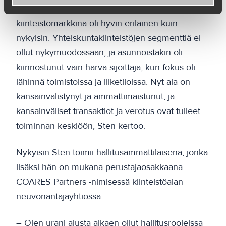
– Tullessani kiinteistöalalle Suomen
kiinteistömarkkina oli hyvin erilainen kuin
nykyisin. Yhteiskuntakiinteistöjen segmenttiä ei
ollut nykymuodossaan, ja asunnoistakin oli
kiinnostunut vain harva sijoittaja, kun fokus oli
lähinnä toimistoissa ja liiketiloissa. Nyt ala on
kansainvälistynyt ja ammattimaistunut, ja
kansainväliset transaktiot ja verotus ovat tulleet
toiminnan keskiöön, Sten kertoo.
Nykyisin Sten toimii hallitusammattilaisena, jonka
lisäksi hän on mukana perustajaosakkaana
COARES Partners -nimisessä kiinteistöalan
neuvonantajayhtiössä.
– Olen urani alusta alkaen ollut hallitusrooleissa