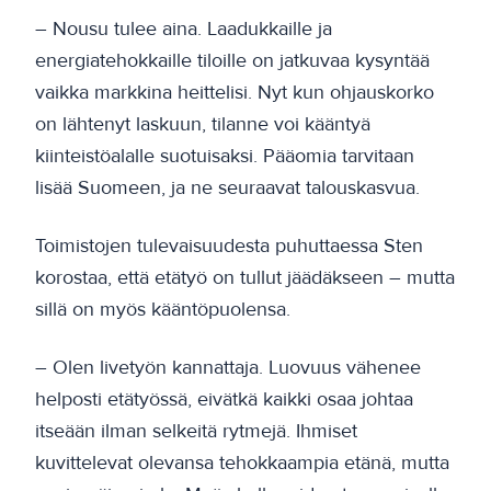
– Nousu tulee aina. Laadukkaille ja
energiatehokkaille tiloille on jatkuvaa kysyntää
vaikka markkina heittelisi. Nyt kun ohjauskorko
on lähtenyt laskuun, tilanne voi kääntyä
kiinteistöalalle suotuisaksi. Pääomia tarvitaan
lisää Suomeen, ja ne seuraavat talouskasvua.
Toimistojen tulevaisuudesta puhuttaessa Sten
korostaa, että etätyö on tullut jäädäkseen – mutta
sillä on myös kääntöpuolensa.
– Olen livetyön kannattaja. Luovuus vähenee
helposti etätyössä, eivätkä kaikki osaa johtaa
itseään ilman selkeitä rytmejä. Ihmiset
kuvittelevat olevansa tehokkaampia etänä, mutta