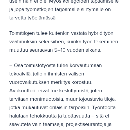
usein näin ei ole. Myös kollegoiden tapaamiselle
ja jopa työmatkojen tarjoamalle siirtymälle on
tarvetta työelämässä.
Toimitilojen tulee kuitenkin vastata hybridityön
vaatimuksiin sekä siihen, kuinka työn tekeminen
muuttuu seuraavan 5–10 vuoden aikana.
– Osa toimistotyöstä tulee korvautumaan
tekoälyllä, jolloin ihmisten välisen
vuorovaikutuksen merkitys korostuu.
Avokonttorit eivät tue keskittymistä, joten
tarvitaan monimuotoisia, muuntojoustavia tiloja,
jotka mukautuvat erilaisiin tarpeisiin. Työnteolta
halutaan tehokkuutta ja tuottavuutta – sitä ei
saavuteta vain teamseja, projektiseurantoja ja