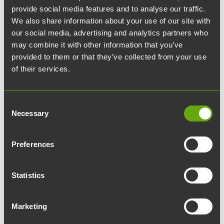
provide social media features and to analyse our traffic.
We also share information about your use of our site with
our social media, advertising and analytics partners who
may combine it with other information that you’ve
provided to them or that they’ve collected from your use
Taidetta Tiedepuiston
of their services.
pysäköintihalleissa
Consent
Enter sectioTeknologiakiinteistöjen
Necessary
Selection
pysäköintihalleissa on 60 taideteosta, joista
valtaosa on peräisin vuonna 2021 järjestetystä
Preferences
Tiedepuiston pysäköintihallien
elävöittämisprojektista. Hankkeen tavoitteena
Statistics
oli muuttaa BioCityn ja DataCityn alla olevat
pysäköintihallit viihtyisämmiksi, kutsuvammiksi
ja kiinnostavammiksi taiteen avulla.
Marketing
Pysäköintihallien teoksiin on mahdollista