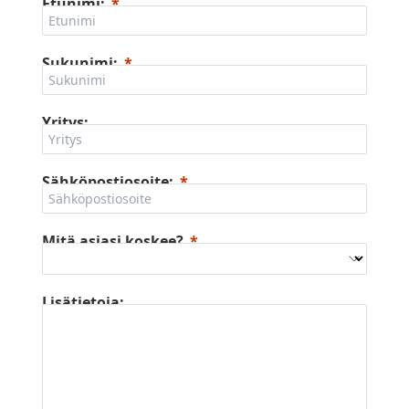
Etunimi:
Sukunimi:
Yritys:
Sähköpostiosoite:
Mitä asiasi koskee?
Lisätietoja: