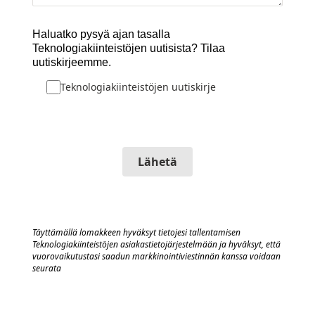
Haluatko pysyä ajan tasalla
Teknologiakiinteistöjen uutisista? Tilaa
uutiskirjeemme.
Teknologiakiinteistöjen uutiskirje
Lähetä
Täyttämällä lomakkeen hyväksyt tietojesi tallentamisen
Teknologiakiinteistöjen asiakastietojärjestelmään
j
a hyväksyt, että
vuorovaik
utustasi saadun markkinointiviestinnän kanssa voidaan
seurata