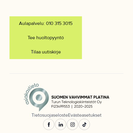
Aulapalvelu: 010 315 3015
Tee huoltopyyntö
Tilaa uutiskirje
Tietosuojaseloste
Evästeasetukset