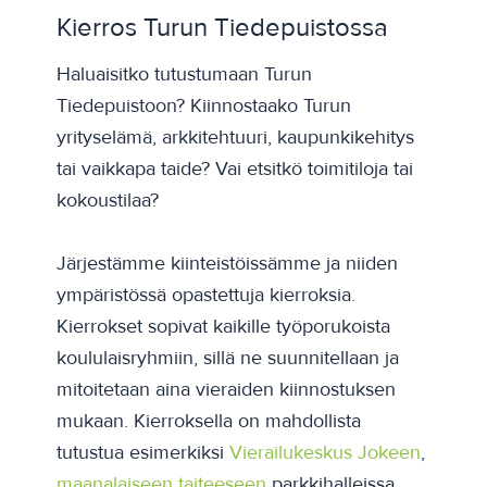
Kierros Turun Tiedepuistossa
Haluaisitko tutustumaan Turun
Tiedepuistoon? Kiinnostaako Turun
yrityselämä, arkkitehtuuri, kaupunkikehitys
tai vaikkapa taide? Vai etsitkö toimitiloja tai
kokoustilaa?
Järjestämme kiinteistöissämme ja niiden
ympäristössä opastettuja kierroksia.
Kierrokset sopivat kaikille työporukoista
koululaisryhmiin, sillä ne suunnitellaan ja
mitoitetaan aina vieraiden kiinnostuksen
mukaan. Kierroksella on mahdollista
tutustua esimerkiksi
Vierailukeskus Jokeen
,
maanalaiseen taiteeseen
parkkihalleissa,