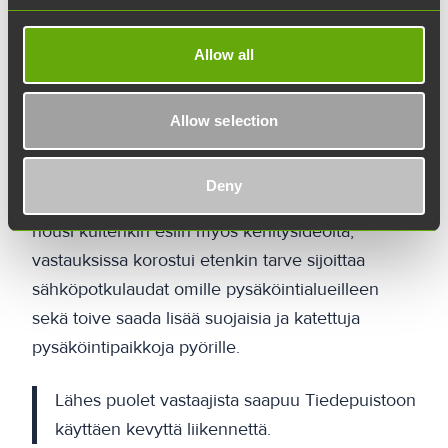
Tulosten mukaan lähes puolet vastaajista saapuu
Allow all
Tiedepuistoon käyttäen kevyttä liikennettä: 28 %
pyörällä, 18 % kävellen ja 2 % sähköpotkulaudalla.
Allow selection
Valtaosa vastaajista oli tyytyväisiä tai melko
tyytyväisiä alueen pyöräpysäköinnin määrään ja
Deny
koki liikkumisen alueella turvalliseksi. Kyselyssä
nousi kuitenkin esiin myös kehitysideoita;
vastauksissa korostui etenkin tarve sijoittaa
sähköpotkulaudat omille pysäköintialueilleen
sekä toive saada lisää suojaisia ja katettuja
pysäköintipaikkoja pyörille.
Lähes puolet vastaajista saapuu Tiedepuistoon
käyttäen kevyttä liikennettä.