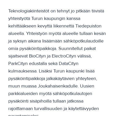
Teknologiakiinteistöt on tehnyt jo pitkään tiivistä
yhteistyötä Turun kaupungin kanssa
kehittääkseen kevyttä liikennettä Tiedepuiston
alueella. Yhteistyön myötä alueelle tullaan kesän
ja syksyn aikana lisäämään sähköpotkulaudoille
omia pysäköintipaikkoja. Suunnitellut paikat
sijaitsevat BioCityn ja ElectroCityn välissä,
ParkCityn edustalla sekä DataCityn
kulmauksessa. Lisäksi Turun kaupunki lisää
pysäköintipaikkoja jalkakäytävien yhteyteen,
muun muassa Joukahaisenkadulle. Uusien
parkkialueiden myötä sähköpotkulautojen
pysäköinti sisäpihoilla tullaan jatkossa
rajoittamaan turvallisuuden ja käytettävyyden
parantamiseksi.