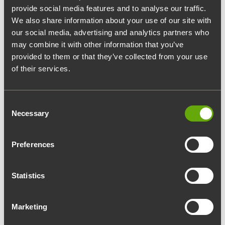
provide social media features and to analyse our traffic.
Tiedepuiston kevyen
We also share information about your use of our site with
liikenteen pysäköinti
our social media, advertising and analytics partners who
may combine it with other information that you’ve
uudistuu
provided to them or that they’ve collected from your use
of their services.
Teknologiakiinteistöt parantaa Tiedepuiston
pyörä- ja skuuttipysäköintiä.
Consent
Necessary
Selection
Teknologiakiinteistöt toteutti syksyllä 2024
asiakaskyselyn Tiedepuiston alueella liikkuville
Preferences
ihmisille, jossa tiedusteltiin heidän
tyytyväisyyttään alueen palveluihin sekä heidän
Statistics
liikkumistaan alueella. Kyselyyn vastasi lähes 300
henkilöä, ja yksi vastauksissa korostuneista
Marketing
teemoista oli alueelle saapuminen.