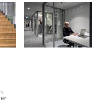
in
siin