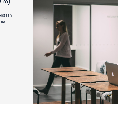
5%)
erstaan
sia