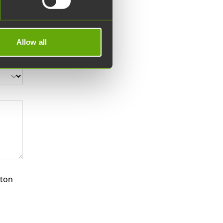
Allow all
ston