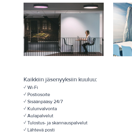
Kaikkiin jäsenyyksiin kuuluu:
✓ Wi-Fi
✓ Postiosoite
✓ Sisäänpääsy 24/7
✓ Kulunvalvonta
✓ Aulapalvelut
✓ Tulostus- ja skannauspalvelut
✓ Lähtevä posti