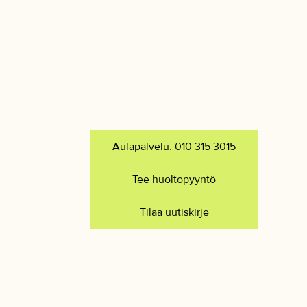
Aulapalvelu: 010 315 3015
Tee huoltopyyntö
Tilaa uutiskirje