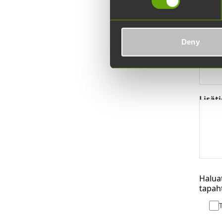
Yritys:
Sähköp
Deny
Mitä a
Lisäti
Haluat
tapah