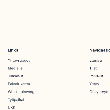
Linkit
Navigaati
Yhteystiedot
Etusivu
Medialle
Tilat
Julkaisut
Palvelut
Palvelukartta
Yritys
Whistleblowing
Ota yhteytt
Työpaikat
UKK