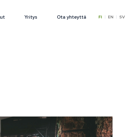
lut
Yritys
Ota yhteyttä
|
|
FI
EN
SV