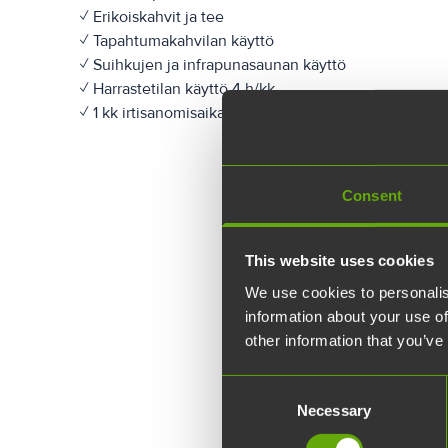
✓ Erikoiskahvit ja tee
✓ Tapahtumakahvilan käyttö
✓ Suihkujen ja infrapunasaunan käyttö
✓ Harrastetilan käyttö 4 h/kk
✓ 1 kk irtisanomisaika, ei vuokravakuutta
Consent
Ota
This website uses cookies
Yhtey
We use cookies to personalis
information about your use of
Etunim
other information that you’ve
Consent
Sukuni
Necessary
Selection