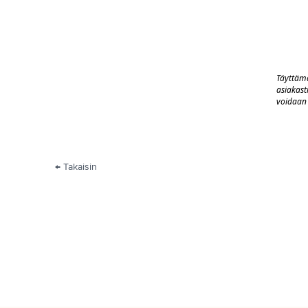
Täyttämä
asiakast
voidaan 
← Takaisin