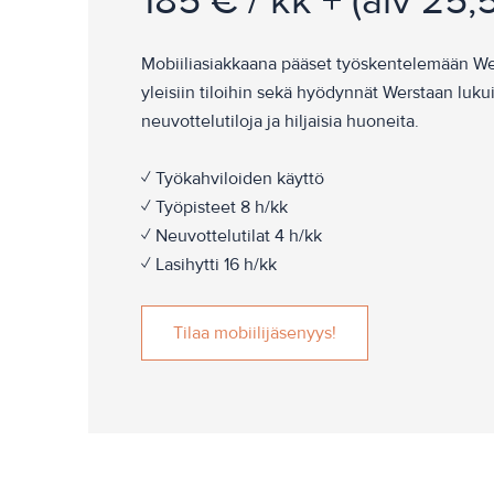
185 € / kk + (alv 25,
Mobiiliasiakkaana pääset työskentelemään W
yleisiin tiloihin sekä hyödynnät Werstaan lukui
neuvottelutiloja ja hiljaisia huoneita.
✓ Työkahviloiden käyttö
✓ Työpisteet 8 h/kk
✓ Neuvottelutilat 4 h/kk
✓ Lasihytti 16 h/kk
Tilaa mobiilijäsenyys!