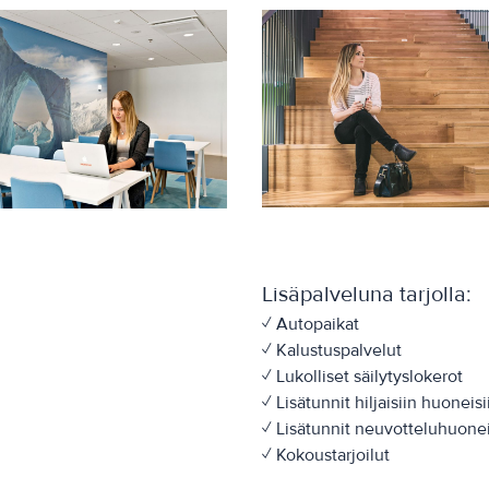
Lisäpalveluna tarjolla:
✓ Autopaikat
✓ Kalustuspalvelut
✓ Lukolliset säilytyslokerot
✓ Lisätunnit hiljaisiin huoneisi
✓ Lisätunnit neuvotteluhuonei
✓ Kokoustarjoilut