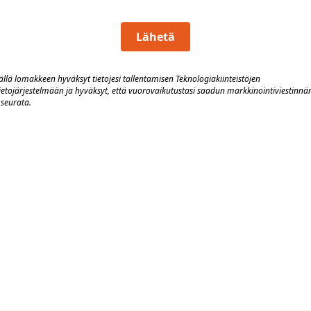
Lähetä
llä lomakkeen hyväksyt tietojesi tallentamisen Teknologiakiinteistöjen
ietojärjestelmään
j
a hyväksyt, että vuorovaik
utustasi saadun markkinointiviestinnä
seurata.