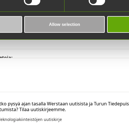
ostiosoite:
Allow selection
siasi koskee?
etoja:
ko pysyä ajan tasalla Werstaan uutisista ja Turun Tiedepui
tumista? Tilaa uutiskirjeemme.
Teknologiakiinteistöjen uutiskirje