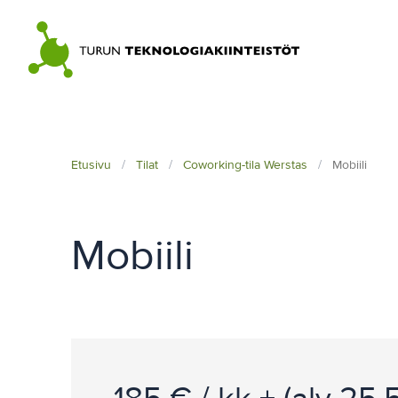
Skip
to
content
Etusivu
/
Tilat
/
Coworking-tila Werstas
/
Mobiili
Mobiili