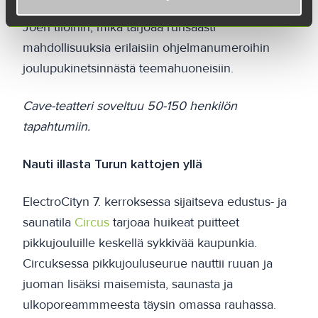
pikkujoulut voi helposti levittää myös muihin
Joen tiloihin, mikä tarjoaa runsaasti
mahdollisuuksia erilaisiin ohjelmanumeroihin
joulupukinetsinnästä teemahuoneisiin.
Cave-teatteri soveltuu 50-150 henkilön
tapahtumiin.
Nauti illasta Turun kattojen yllä
ElectroCityn 7. kerroksessa sijaitseva edustus- ja
saunatila
Circus
tarjoaa huikeat puitteet
pikkujouluille keskellä sykkivää kaupunkia.
Circuksessa pikkujouluseurue nauttii ruuan ja
juoman lisäksi maisemista, saunasta ja
ulkoporeammmeesta täysin omassa rauhassa.