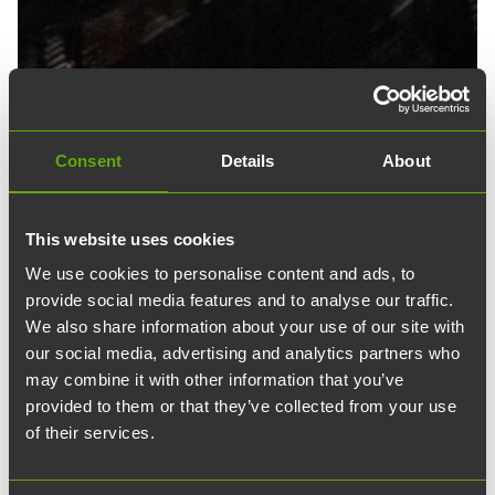
Consent
Details
About
19.08.2025
waves
Joki
This website uses cookies
Pikkujoulut Turun
We use cookies to personalise content and ads, to
Tiedepuistossa
provide social media features and to analyse our traffic.
We also share information about your use of our site with
our social media, advertising and analytics partners who
Haluatko järjestää pikkujoulut helposti ja
may combine it with other information that you’ve
nopeasti?
provided to them or that they’ve collected from your use
of their services.
Vierailukeskus Joen tilat taipuvat mitä