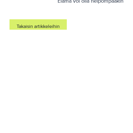
Elämä voi olla helpompaakin
Takaisin artikkeleihin
Linkit
Yhteystiedot