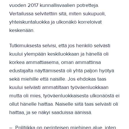
vuoden 2017 kunnallisvaalien potretteja.
Vertailussa selvitettiin sitä, miten sukupuoli,
yhteiskuntaluokka ja ulkonäkö korreloivat
keskenään.
Tutkimuksesta selvisi, että jos henkilö selvästi
kuului ylempään keskiluokkaan ja hänellä oli
korkea ammattiasema, oman ammattinsa
edustajalta näyttämisestä oli yhtä paljon hyötyä
sekä miehille että naisille. Jos ehdokas taas
kuului selvästi ammatiltaan työväenluokkaan
mutta oli mies, työväenluokkaisesta ulkonäöstä ei
ollut hänelle haittaa. Naiselle siitä taas selvästi oli
haittaa, ja se näkyi saaduissa äänissä.
– Politiikka on perinteisen miehinen alue, joten