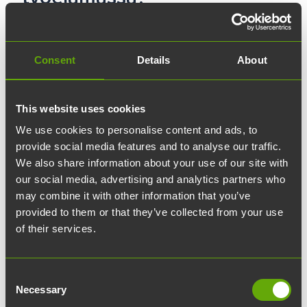
Hyödyttääkö hyvä ulkonäkö
Consent
Details
About
rekrytointivaiheessa tai uralla edetessä, entä
millaisia mielikuvia liitetään erilaisiin
ammatteihin? Ja miksi mies voi
This website uses cookies
todennäköisesti vain hyötyä hyvästä
We use cookies to personalise content and ads, to
ulkonäöstä – siitä kertoi Joki Forumissa
provide social media features and to analyse our traffic.
professori Outi Sarpila.
We also share information about your use of our site with
our social media, advertising and analytics partners who
Naiset käyttävät ulkonäköönsä keskimäärin
may combine it with other information that you’ve
provided to them or that they’ve collected from your use
paljon enemmän aikaa ja rahaa kuin miehet. Silti
of their services.
ei ole mitään takeita siitä, että satsaukset
maksaisivat itsensä takaisin. Hyvästä ulkonäöstä
voi nimittäin olla naiselle elämässään etua, mutta
Consent
Necessary
Selection
myös haittaa.