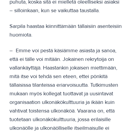
puhuta, koska sitä ei mielletä oleelliseksi asiaksi
– silloinkaan, kun se vaikuttaa taustalla.
Sarpila haastaa kiinnittämään tällaisiin asenteisiin
huomiota.
– Emme voi pestä käsiämme asiasta ja sanoa,
että ei tälle voi mitään. Jokainen rekrytoija on
vallankäyttäjä. Haastankin jokaisen miettimään,
mitä itse voi tehdä sen eteen, ettei pönkitä
tällaisissa tilanteissa eriarvoisuutta. Tutkimusten
mukaan myös kollegat tuottavat ja uusintavat
organisaation ulkonäkökulttuuria ja ikään kuin
vahtivat toistensa ulkonäköä. Vaarana on, että
tuotetaan ulkonäkökulttuuria, jossa erilaisille
ulkonäölle ja ulkonäölliselle itseilmaisulle ei