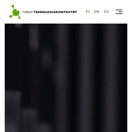
Skip
to
FI
|
EN
|
SV
content